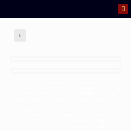
Pellentesque habitant morbi tristique senectus et netus et
malesuada fames ac turpis egestas, ultricies eget, tempor sit amet
suada fames ac turpis egesta gilla semper mligular quam, feugiat
vitae, ultricies eget, tempor sit amet ante. Donec eu lib ero sit.
Nulla ipsum dolor lacus, suscipit adipiscing. Cum sociis natoque
penatibus et ultrices volutpat. Nullam wisi ultricies a, gravida
vitae, dapibus risus ante sodales lectus blandit eu, tempor diam
pede cursus vitae, ultricies eu, faucibus quis, porttitor eros cursus